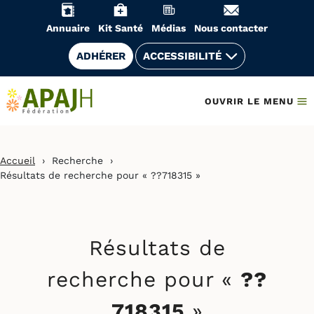
Aller
au
Annuaire
Kit Santé
Médias
Nous contacter
contenu
ADHÉRER
ACCESSIBILITÉ
OUVRIR LE MENU
Accueil
›
Recherche
›
Résultats de recherche pour « ??718315 »
Résultats de
recherche pour «
??
718315
»