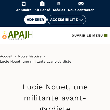
Aller
au
Annuaire
Kit Santé
Médias
Nous contacter
contenu
ADHÉRER
ACCESSIBILITÉ
OUVRIR LE MENU
Accueil
›
Notre histoire
›
Lucie Nouet, une militante avant-gardiste
Lucie Nouet, une
militante avant-
gardiste