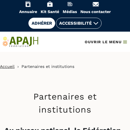
Aller
au
Annuaire
Kit Santé
Médias
Nous contacter
contenu
ADHÉRER
ACCESSIBILITÉ
OUVRIR LE MENU
Accueil
›
Partenaires et institutions
Partenaires et
institutions