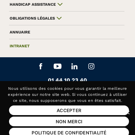
HANDICAP ASSISTANCE
OBLIGATIONS LÉGALES
ANNUAIRE
INTRANET
Aller sur le réseau social Facebook
Aller sur le réseau social Yo
Aller sur le réseau soc
Aller sur le rés
Contactez-nous au
01 44 10 23 40
Siège de la Fédération APAJH
Nous utilisons des
cookies
pour vous garantir la meilleure
Contactez-nous au
01 44 10 81 50
expérience sur notre site web. Si vous continuez à utiliser
ce site, nous supposerons que vous en êtes satisfait.
Handicap Assistance, les lundis et jeudis matin
ACCEPTER
Fer
Mentions légales
NON MERCI
Plan du site
POLITIQUE DE CONFIDENTIALITÉ