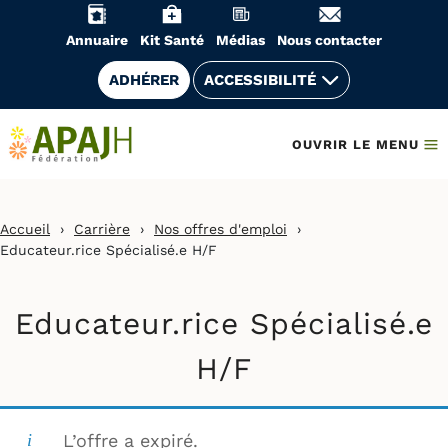
Aller
au
Annuaire
Kit Santé
Médias
Nous contacter
contenu
ADHÉRER
ACCESSIBILITÉ
OUVRIR LE MENU
Accueil
›
Carrière
›
Nos offres d'emploi
›
Educateur.rice Spécialisé.e H/F
Educateur.rice Spécialisé.e
H/F
L’offre a expiré.