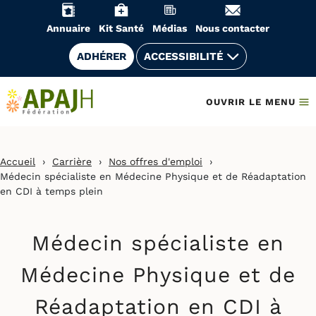
Aller
au
Annuaire
Kit Santé
Médias
Nous contacter
contenu
ADHÉRER
ACCESSIBILITÉ
OUVRIR LE MENU
Accueil
›
Carrière
›
Nos offres d'emploi
›
Médecin spécialiste en Médecine Physique et de Réadaptation
en CDI à temps plein
Médecin spécialiste en
Médecine Physique et de
Réadaptation en CDI à