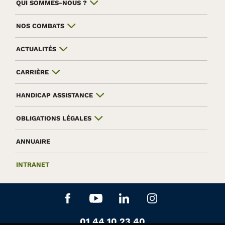
QUI SOMMES-NOUS ?
NOS COMBATS
ACTUALITÉS
CARRIÈRE
HANDICAP ASSISTANCE
OBLIGATIONS LÉGALES
ANNUAIRE
INTRANET
Aller sur le réseau social Facebook
Aller sur le réseau social Yo
Aller sur le réseau soc
Aller sur le rés
Contactez-nous au
01 44 10 23 40