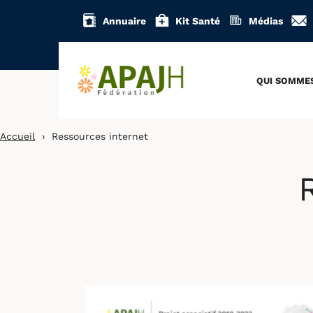
Aller
Annuaire
Kit Santé
Médias
au
contenu
QUI SOMME
Accueil
›
Ressources internet