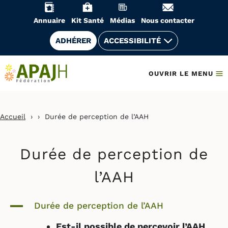
Aller
au
Annuaire
Kit Santé
Médias
Nous contacter
contenu
ADHÉRER
ACCESSIBILITÉ
OUVRIR LE MENU
Accueil
›
›
Durée de perception de l’AAH
Durée de perception de
l’AAH
A
Durée de perception de l’AAH
Est-il possible de percevoir l’AAH