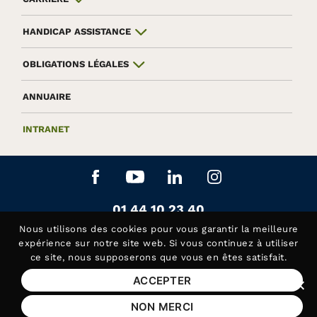
HANDICAP ASSISTANCE
OBLIGATIONS LÉGALES
ANNUAIRE
INTRANET
Aller sur le réseau social Facebook
Aller sur le réseau social Yo
Aller sur le réseau soc
Aller sur le rés
Contactez-nous au
01 44 10 23 40
Siège de la Fédération APAJH
Nous utilisons des
cookies
pour vous garantir la meilleure
Contactez-nous au
01 44 10 81 50
expérience sur notre site web. Si vous continuez à utiliser
ce site, nous supposerons que vous en êtes satisfait.
Handicap Assistance, les lundis et jeudis matin
ACCEPTER
Fer
Mentions légales
NON MERCI