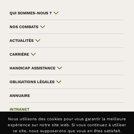
QUI SOMMES-NOUS ?
NOS COMBATS
ACTUALITÉS
CARRIÈRE
HANDICAP ASSISTANCE
OBLIGATIONS LÉGALES
ANNUAIRE
INTRANET
Nous utilisons des
cookies
pour vous garantir la meilleure
expérience sur notre site web. Si vous continuez à utiliser
ce site, nous supposerons que vous en êtes satisfait.
Aller sur le réseau social Facebook
Aller sur le réseau social Yo
Aller sur le réseau soc
Aller sur le rés