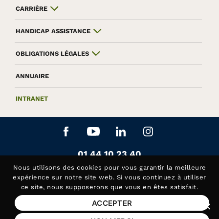
CARRIÈRE
HANDICAP ASSISTANCE
OBLIGATIONS LÉGALES
ANNUAIRE
INTRANET
Aller sur le réseau social Facebook
Aller sur le réseau social Yo
Aller sur le réseau soc
Aller sur le rés
Contactez-nous au
01 44 10 23 40
Siège de la Fédération APAJH
Nous utilisons des
cookies
pour vous garantir la meilleure
Contactez-nous au
01 44 10 81 50
expérience sur notre site web. Si vous continuez à utiliser
ce site, nous supposerons que vous en êtes satisfait.
Handicap Assistance, les lundis et jeudis matin
ACCEPTER
Fer
Mentions légales