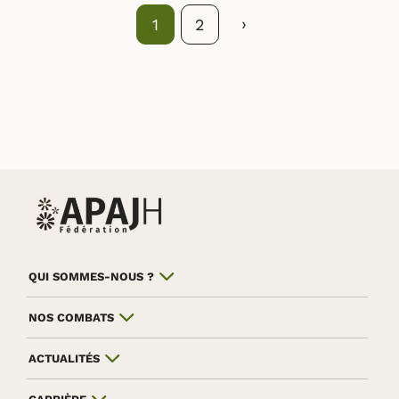
Suivant
›
1
2
QUI SOMMES-NOUS ?
NOS COMBATS
ACTUALITÉS