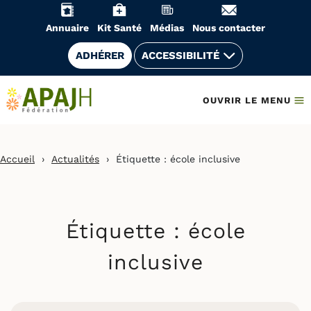
Aller
au
Annuaire
Kit Santé
Médias
Nous contacter
contenu
ADHÉRER
ACCESSIBILITÉ
OUVRIR LE MENU
Accueil
›
Actualités
›
Étiquette :
école inclusive
Étiquette :
école
inclusive