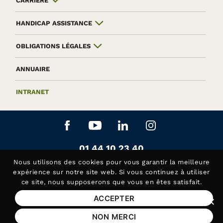
CARRIÈRE
HANDICAP ASSISTANCE
OBLIGATIONS LÉGALES
ANNUAIRE
INTRANET
Aller sur le réseau social Facebook
Aller sur le réseau social Yo
Aller sur le réseau soc
Aller sur le rés
Contactez-nous au
01 44 10 23 40
Siège de la Fédération APAJH
Nous utilisons des
cookies
pour vous garantir la meilleure
Contactez-nous au
01 44 10 81 50
expérience sur notre site web. Si vous continuez à utiliser
ce site, nous supposerons que vous en êtes satisfait.
Handicap Assistance, les lundis et jeudis matin
ACCEPTER
Fer
Mentions légales
NON MERCI