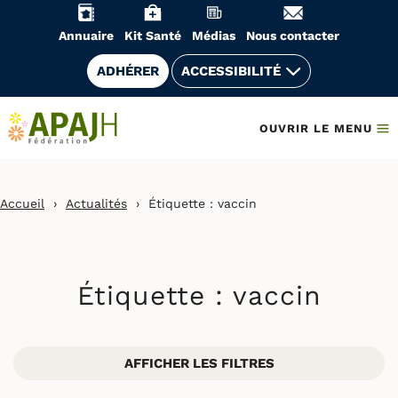
Aller
au
Annuaire
Kit Santé
Médias
Nous contacter
contenu
ADHÉRER
ACCESSIBILITÉ
OUVRIR LE MENU
Accueil
›
Actualités
›
Étiquette :
vaccin
Étiquette :
vaccin
AFFICHER LES FILTRES