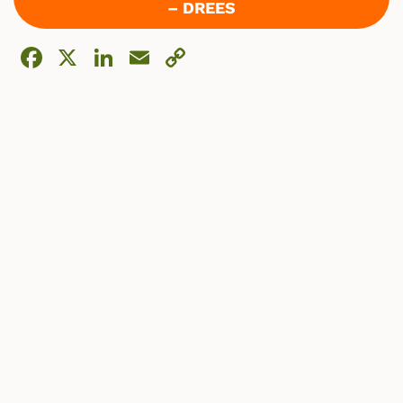
– DREES
Facebook
X
LinkedIn
Email
Copy
Link