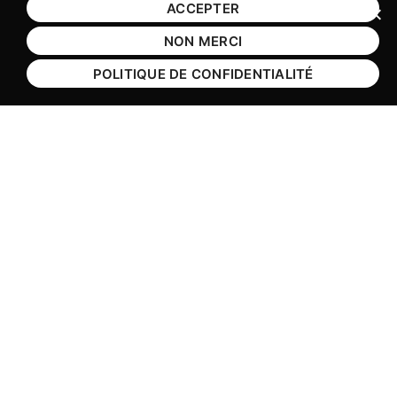
ACCEPTER
Fer
NON MERCI
POLITIQUE DE CONFIDENTIALITÉ
QUI SOMMES-NOUS ?
NOS COMBATS
ACTUALITÉS
CARRIÈRE
HANDICAP ASSISTANCE
OBLIGATIONS LÉGALES