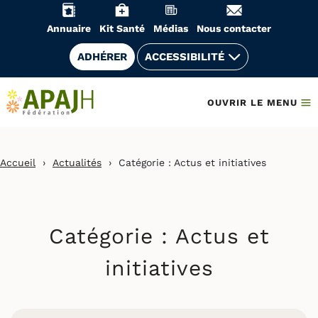
Aller
au
Annuaire
Kit Santé
Médias
Nous contacter
contenu
ADHÉRER
ACCESSIBILITÉ
OUVRIR LE MENU
Accueil
›
Actualités
›
Catégorie :
Actus et initiatives
Catégorie :
Actus et
initiatives