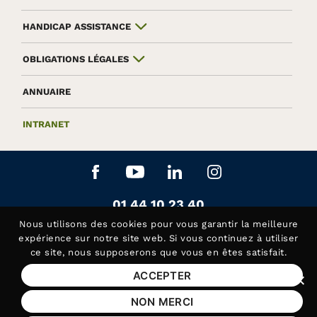
HANDICAP ASSISTANCE
OBLIGATIONS LÉGALES
ANNUAIRE
INTRANET
Aller sur le réseau social Facebook
Aller sur le réseau social Yo
Aller sur le réseau soc
Aller sur le rés
Contactez-nous au
01 44 10 23 40
Siège de la Fédération APAJH
Nous utilisons des
cookies
pour vous garantir la meilleure
Contactez-nous au
01 44 10 81 50
expérience sur notre site web. Si vous continuez à utiliser
ce site, nous supposerons que vous en êtes satisfait.
Handicap Assistance, les lundis et jeudis matin
ACCEPTER
Fer
Mentions légales
NON MERCI
Plan du site