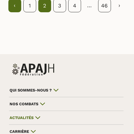
Précédent
‹
…
Suivan
›
1
2
3
4
46
QUI SOMMES-NOUS ?
NOS COMBATS
ACTUALITÉS
CARRIÈRE