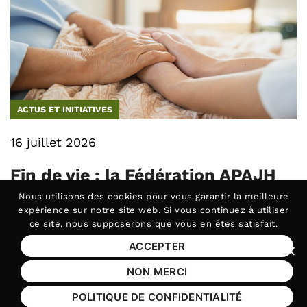
ACTUS ET INITIATIVES
16 juillet 2026
Fin de vie : la Fédération APAJH
salue l’adoption de la loi et
Nous utilisons des
cookies
pour vous garantir la meilleure
expérience sur notre site web. Si vous continuez à utiliser
réaffirme son engagement
ce site, nous supposerons que vous en êtes satisfait.
Le 15 juillet, les députés ont adopté le texte
ACCEPTER
Fer
par (…)
NON MERCI
POLITIQUE DE CONFIDENTIALITÉ
droits
liberté