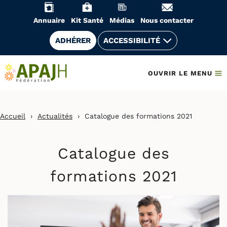
Aller
au
Annuaire
Kit Santé
Médias
Nous contacter
contenu
ADHÉRER
ACCESSIBILITÉ
OUVRIR LE MENU
Accueil
›
Actualités
›
Catalogue des formations 2021
Catalogue des
formations 2021