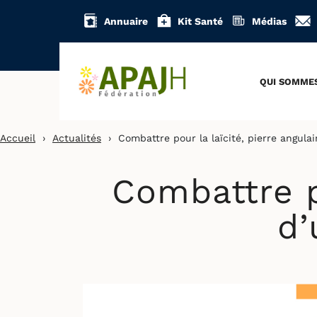
Aller
Annuaire
Kit Santé
Médias
au
contenu
QUI SOMME
Accueil
›
Actualités
›
Combattre pour la laïcité, pierre angulai
Combattre po
d’