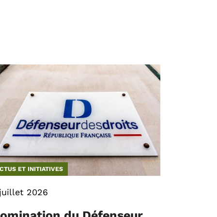
CTUS ET INITIATIVES
juillet 2026
omination du Défenseur