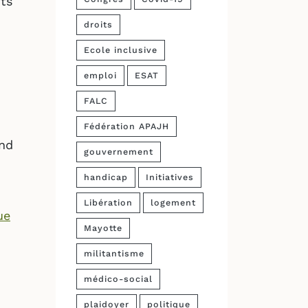
nts
droits
Ecole inclusive
emploi
ESAT
FALC
Fédération APAJH
and
gouvernement
handicap
Initiatives
Libération
logement
ue
Mayotte
militantisme
médico-social
plaidoyer
politique