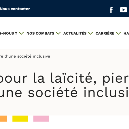
Nous contacter
Aller s
All
S-NOUS ?
NOS COMBATS
ACTUALITÉS
CARRIÈRE
HA
re d’une société inclusive
ur la laïcité, pie
une société inclus