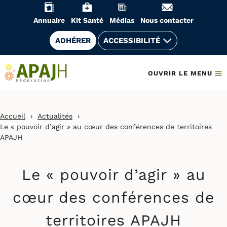
Aller
au
Annuaire
Kit Santé
Médias
Nous contacter
contenu
ADHÉRER
ACCESSIBILITÉ
OUVRIR LE MENU
Accueil
›
Actualités
›
Le « pouvoir d’agir » au cœur des conférences de territoires
APAJH
Le « pouvoir d’agir » au
cœur des conférences de
territoires APAJH