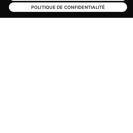
POLITIQUE DE CONFIDENTIALITÉ
EVÉNEMENT
15 avril 2026
Les TND, si on en parlait ?
Les troubles du neurodéveloppement (TND)
concernent 1 personne sur 6 (…)
handicap
TND