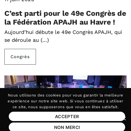
C’est parti pour le 49e Congrès de
la Fédération APAJH au Havre !
Aujourd’hui débute le 49e Congrès APAJH, qui
se déroule au (…)
Congrès
Nous utilisons des
cookies
pour vous garantir la meilleure
expérience sur notre site web. Si vous continuez à utiliser
ce site, nous supposerons que vous en êtes satisfait.
ACCEPTER
Fer
NON MERCI