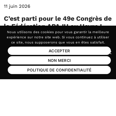
11 juin 2026
C’est parti pour le 49e Congrès de
la Fédération APAJH au Havre !
Nous utilisons des
cookies
pour vous garantir la meilleure
Aujourd’hui débute le 49e Congrès APAJH, qui
expérience sur notre site web. Si vous continuez à utiliser
se déroule au (…)
ce site, nous supposerons que vous en êtes satisfait.
ACCEPTER
Fer
Congrès
NON MERCI
POLITIQUE DE CONFIDENTIALITÉ