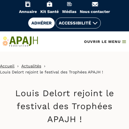
Aller
au
Annuaire
Kit Santé
Médias
Nous contacter
contenu
ADHÉRER
ACCESSIBILITÉ
OUVRIR LE MENU
Accueil
›
Actualités
›
Louis Delort rejoint le festival des Trophées APAJH !
Louis Delort rejoint le
festival des Trophées
APAJH !