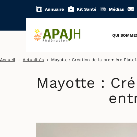
Aller
Annuaire
Kit Santé
Médias
au
contenu
QUI SOMME
Accueil
›
Actualités
›
Mayotte : Création de la première Plate
Mayotte : Cré
ent