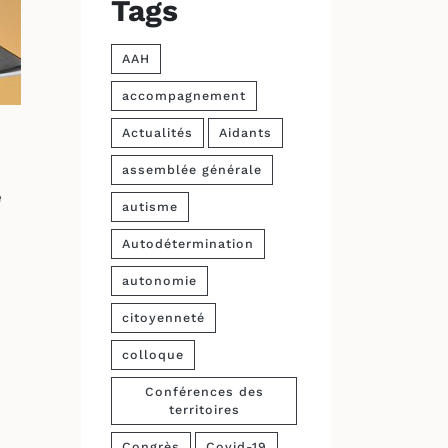
Tags
AAH
accompagnement
Actualités
Aidants
assemblée générale
e
autisme
Autodétermination
autonomie
citoyenneté
colloque
Conférences des
territoires
Congrès
Covid-19