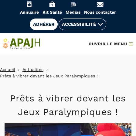
Aller
au
Annuaire
Kit Santé
Médias
Nous contacter
contenu
ADHÉRER
ACCESSIBILITÉ
OUVRIR LE MENU
Accueil
›
Actualités
›
Prêts à vibrer devant les Jeux Paralympiques !
Prêts à vibrer devant les
Jeux Paralympiques !