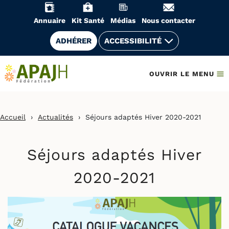
Aller
au
Annuaire
Kit Santé
Médias
Nous contacter
contenu
ADHÉRER
ACCESSIBILITÉ
OUVRIR LE MENU
Accueil
›
Actualités
›
Séjours adaptés Hiver 2020-2021
Séjours adaptés Hiver
2020-2021