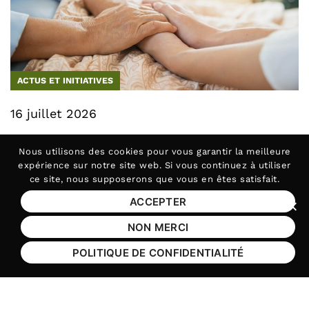
ACTUS ET INITIATIVES
16 juillet 2026
Fin de vie : la Fédération APAJH
Nous utilisons des
cookies
pour vous garantir la meilleure
salue l’adoption de la loi et
expérience sur notre site web. Si vous continuez à utiliser
ce site, nous supposerons que vous en êtes satisfait.
réaffirme son engagement
ACCEPTER
Le 15 juillet, les députés ont adopté le texte
Fer
NON MERCI
par (…)
POLITIQUE DE CONFIDENTIALITÉ
droits
liberté