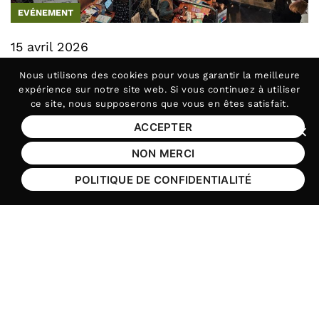
EVÉNEMENT
15 avril 2026
Nous utilisons des
cookies
pour vous garantir la meilleure
Les TND, si on en parlait ?
expérience sur notre site web. Si vous continuez à utiliser
Les troubles du neurodéveloppement (TND)
ce site, nous supposerons que vous en êtes satisfait.
concernent 1 personne sur 6 (…)
ACCEPTER
Fer
NON MERCI
handicap
TND
POLITIQUE DE CONFIDENTIALITÉ