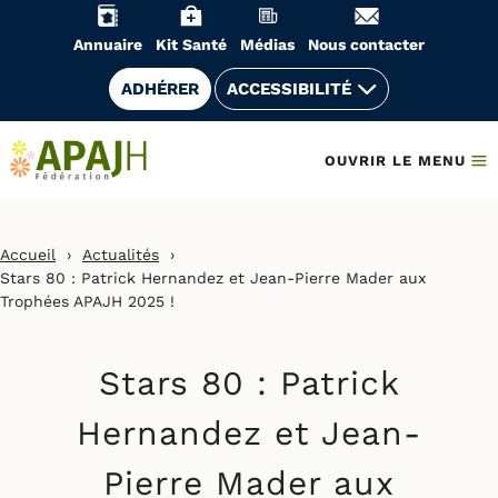
Aller
au
Annuaire
Kit Santé
Médias
Nous contacter
contenu
ADHÉRER
ACCESSIBILITÉ
OUVRIR LE MENU
Accueil
›
Actualités
›
Stars 80 : Patrick Hernandez et Jean-Pierre Mader aux
Trophées APAJH 2025 !
Stars 80 : Patrick
Hernandez et Jean-
Pierre Mader aux