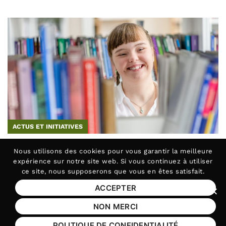
ACTUS ET INITIATIVES
10 juillet 2024
Nous utilisons des
cookies
pour vous garantir la meilleure
expérience sur notre site web. Si vous continuez à utiliser
ce site, nous supposerons que vous en êtes satisfait.
Taxe d’apprentissage | Investir
dans l’avenir avec la Fédération
ACCEPTER
Fer
APAJH !
NON MERCI
La taxe d’apprentissage est bien plus qu’une
POLITIQUE DE CONFIDENTIALITÉ