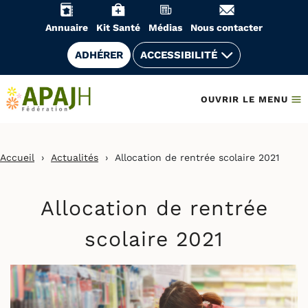
Aller
au
Annuaire
Kit Santé
Médias
Nous contacter
contenu
ADHÉRER
ACCESSIBILITÉ
OUVRIR LE MENU
Accueil
›
Actualités
›
Allocation de rentrée scolaire 2021
Allocation de rentrée
scolaire 2021