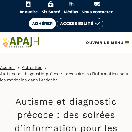
Aller
au
Annuaire
Kit Santé
Médias
Nous contacter
contenu
ADHÉRER
ACCESSIBILITÉ
OUVRIR LE MENU
Accueil
›
Actualités
›
Autisme et diagnostic précoce : des soirées d’information pour
les médecins dans l’Ardèche
Autisme et diagnostic
précoce : des soirées
d’information pour les