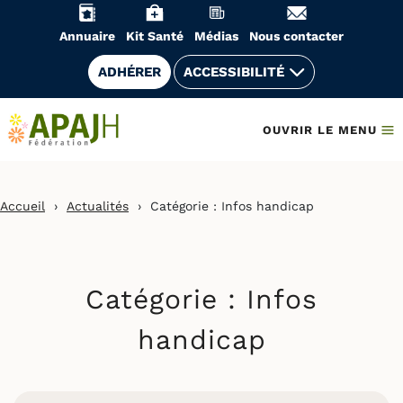
Aller
au
Annuaire
Kit Santé
Médias
Nous contacter
contenu
ADHÉRER
ACCESSIBILITÉ
OUVRIR LE MENU
Accueil
›
Actualités
›
Catégorie :
Infos handicap
Catégorie :
Infos
handicap