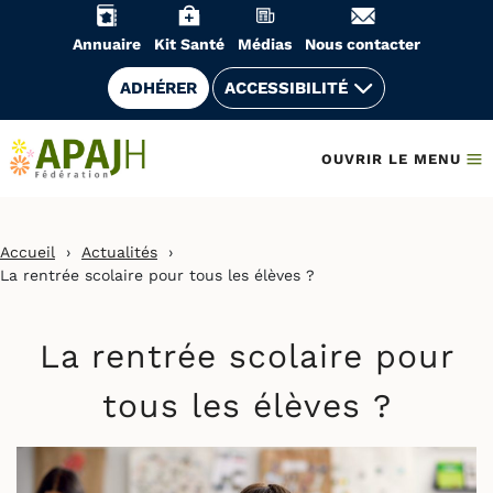
Aller
au
Annuaire
Kit Santé
Médias
Nous contacter
contenu
ADHÉRER
ACCESSIBILITÉ
OUVRIR LE MENU
Accueil
›
Actualités
›
La rentrée scolaire pour tous les élèves ?
La rentrée scolaire pour
tous les élèves ?