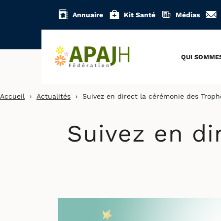
Aller
Annuaire
Kit Santé
Médias
au
contenu
QUI SOMME
Accueil
›
Actualités
›
Suivez en direct la cérémonie des Trop
Suivez en di