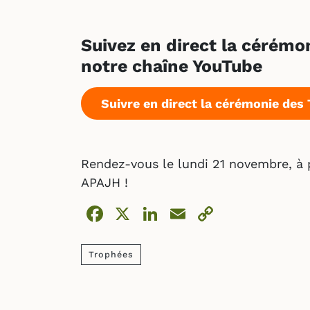
Suivez en direct la cérém
notre chaîne YouTube
Suivre en direct la cérémonie de
Rendez-vous le lundi 21 novembre, à 
APAJH !
Facebook
X
LinkedIn
Email
Copy
Link
Trophées