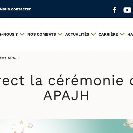
Nous contacter
Aller s
All
S-NOUS ?
NOS COMBATS
ACTUALITÉS
CARRIÈRE
HA
hées APAJH
rect la cérémonie
APAJH