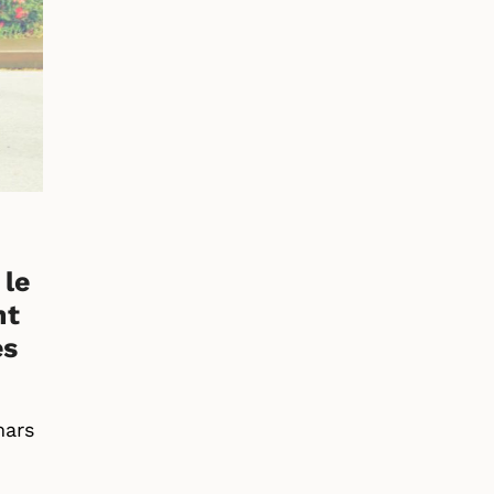
 le
nt
es
mars