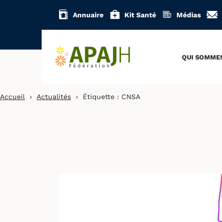
Aller
Annuaire
Kit Santé
Médias
au
contenu
QUI SOMME
Accueil
›
Actualités
›
Étiquette :
CNSA