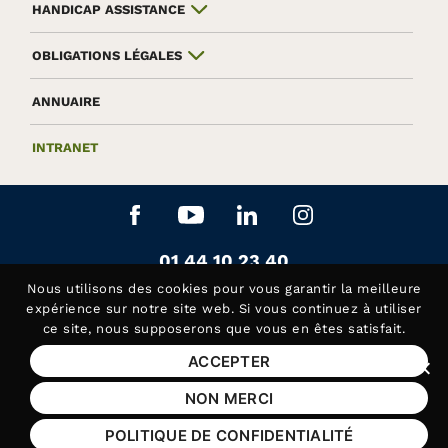
HANDICAP ASSISTANCE
OBLIGATIONS LÉGALES
ANNUAIRE
INTRANET
Aller sur le réseau social Facebook
Aller sur le réseau social Yo
Aller sur le réseau soc
Aller sur le rés
Contactez-nous au
01 44 10 23 40
Siège de la Fédération APAJH
Nous utilisons des
cookies
pour vous garantir la meilleure
Contactez-nous au
01 44 10 81 50
expérience sur notre site web. Si vous continuez à utiliser
ce site, nous supposerons que vous en êtes satisfait.
Handicap Assistance, les lundis et jeudis matin
ACCEPTER
Fer
Mentions légales
NON MERCI
Plan du site
POLITIQUE DE CONFIDENTIALITÉ