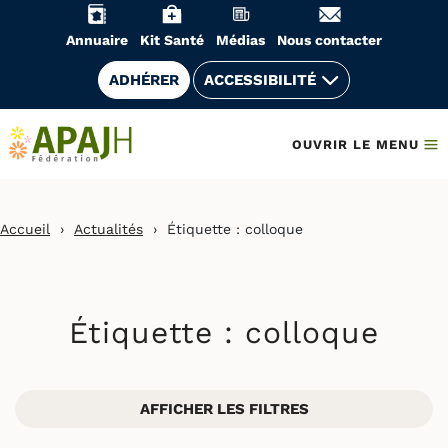
Aller
au
Annuaire
Kit Santé
Médias
Nous contacter
contenu
ADHÉRER
ACCESSIBILITÉ
OUVRIR LE MENU
Accueil
›
Actualités
›
Étiquette :
colloque
Étiquette :
colloque
AFFICHER LES FILTRES