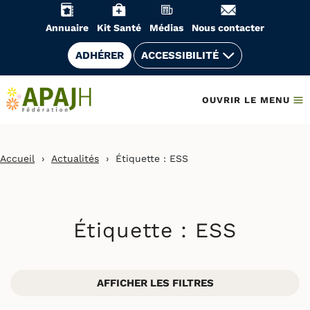
Aller
au
Annuaire
Kit Santé
Médias
Nous contacter
contenu
ADHÉRER
ACCESSIBILITÉ
OUVRIR LE MENU
Accueil
›
Actualités
›
Étiquette :
ESS
Étiquette :
ESS
AFFICHER LES FILTRES