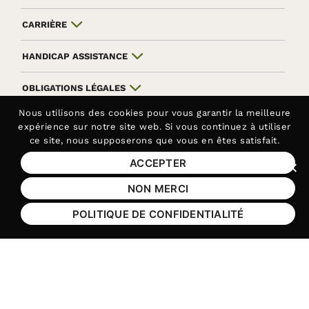
CARRIÈRE
HANDICAP ASSISTANCE
OBLIGATIONS LÉGALES
Nous utilisons des
cookies
pour vous garantir la meilleure
ANNUAIRE
expérience sur notre site web. Si vous continuez à utiliser
ce site, nous supposerons que vous en êtes satisfait.
INTRANET
ACCEPTER
Fer
NON MERCI
Aller sur le réseau social Facebook
Aller sur le réseau social Yo
Aller sur le réseau soc
Aller sur le rés
POLITIQUE DE CONFIDENTIALITÉ
Contactez-nous au
01 44 10 23 40
Siège de la Fédération APAJH
Contactez-nous au
01 44 10 81 50
Handicap Assistance, les lundis et jeudis matin