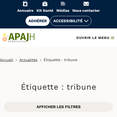
Aller
au
Annuaire
Kit Santé
Médias
Nous contacter
contenu
ADHÉRER
ACCESSIBILITÉ
OUVRIR LE MENU
Accueil
›
Actualités
›
Étiquette :
tribune
Étiquette :
tribune
AFFICHER LES FILTRES