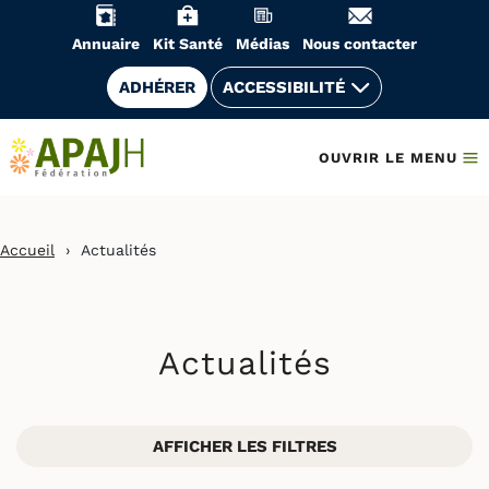
Aller
au
Annuaire
Kit Santé
Médias
Nous contacter
contenu
ADHÉRER
ACCESSIBILITÉ
OUVRIR LE MENU
Accueil
›
Actualités
Actualités
AFFICHER LES FILTRES