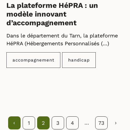
La plateforme HéPRA : un
modèle innovant
d’accompagnement
Dans le département du Tarn, la plateforme
HéPRA (Hébergements Personnalisés (…)
accompagnement
handicap
Précédent
‹
…
Suivan
›
Page
1
Page
2
Page
3
Page
4
Page
73