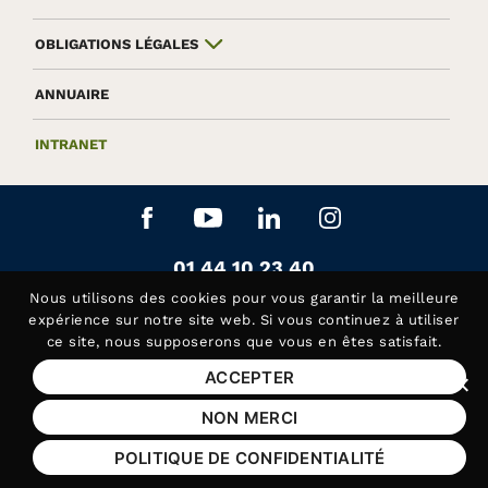
OBLIGATIONS LÉGALES
ANNUAIRE
INTRANET
Aller sur le réseau social Facebook
Aller sur le réseau social Yo
Aller sur le réseau soc
Aller sur le rés
Contactez-nous au
01 44 10 23 40
Siège de la Fédération APAJH
Nous utilisons des
cookies
pour vous garantir la meilleure
Contactez-nous au
01 44 10 81 50
expérience sur notre site web. Si vous continuez à utiliser
ce site, nous supposerons que vous en êtes satisfait.
Handicap Assistance, les lundis et jeudis matin
ACCEPTER
Fer
Mentions légales
NON MERCI
Plan du site
POLITIQUE DE CONFIDENTIALITÉ
Aide et accessibilité