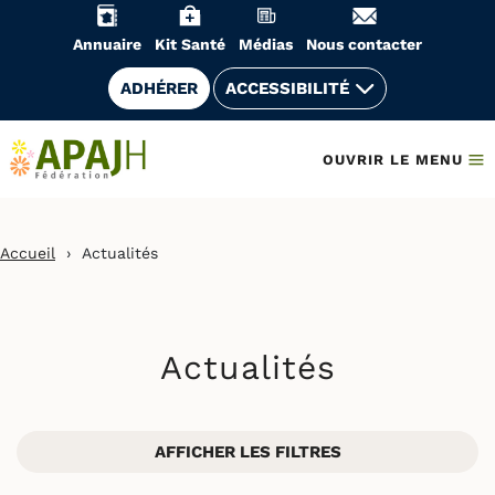
Aller
au
Annuaire
Kit Santé
Médias
Nous contacter
contenu
ADHÉRER
ACCESSIBILITÉ
OUVRIR LE MENU
Accueil
›
Actualités
Actualités
AFFICHER LES FILTRES