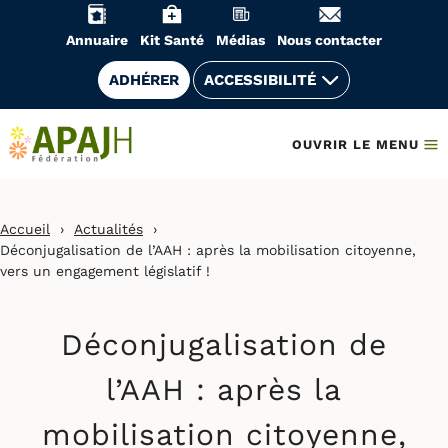
Aller
au
Annuaire
Kit Santé
Médias
Nous contacter
contenu
ADHÉRER
ACCESSIBILITÉ
OUVRIR LE MENU
Accueil
›
Actualités
›
Déconjugalisation de l’AAH : après la mobilisation citoyenne,
vers un engagement législatif !
Déconjugalisation de
l’AAH : après la
mobilisation citoyenne,