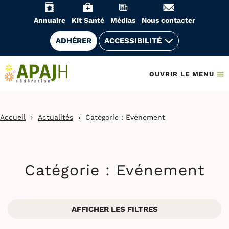
Aller
au
Annuaire
Kit Santé
Médias
Nous contacter
contenu
ADHÉRER
ACCESSIBILITÉ
OUVRIR LE MENU
Accueil
›
Actualités
›
Catégorie :
Evénement
Catégorie :
Evénement
AFFICHER LES FILTRES