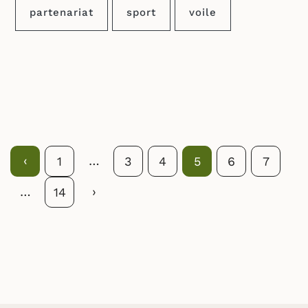
partenariat
sport
voile
Précédent
‹
…
1
3
4
5
6
7
…
Suivant
›
14