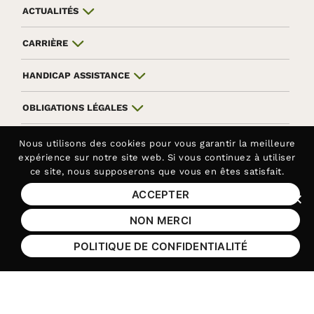
ACTUALITÉS
CARRIÈRE
HANDICAP ASSISTANCE
OBLIGATIONS LÉGALES
ANNUAIRE
Nous utilisons des
cookies
pour vous garantir la meilleure
expérience sur notre site web. Si vous continuez à utiliser
ce site, nous supposerons que vous en êtes satisfait.
INTRANET
ACCEPTER
Fer
NON MERCI
Aller sur le réseau social Facebook
Aller sur le réseau social Yo
Aller sur le réseau soc
Aller sur le rés
POLITIQUE DE CONFIDENTIALITÉ
Contactez-nous au
01 44 10 23 40
Siège de la Fédération APAJH
Contactez-nous au
01 44 10 81 50
Handicap Assistance, les lundis et jeudis matin