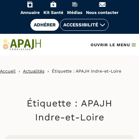
Aller
au
Annuaire
Kit Santé
Médias
Nous contacter
contenu
ADHÉRER
ACCESSIBILITÉ
OUVRIR LE MENU
Accueil
›
Actualités
›
Étiquette :
APAJH Indre-et-Loire
Étiquette :
APAJH
Indre-et-Loire