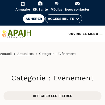
Aller
au
Annuaire
Kit Santé
Médias
Nous contacter
contenu
ADHÉRER
ACCESSIBILITÉ
OUVRIR LE MENU
Accueil
›
Actualités
›
Catégorie :
Evénement
Catégorie :
Evénement
AFFICHER LES FILTRES