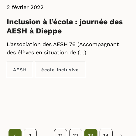
2 février 2022
Inclusion à l’école : journée des
AESH à Dieppe
L’association des AESH 76 (Accompagnant
des élèves en situation de (…)
AESH
école inclusive
Précédent
‹
…
Suivan
›
1
11
12
13
14