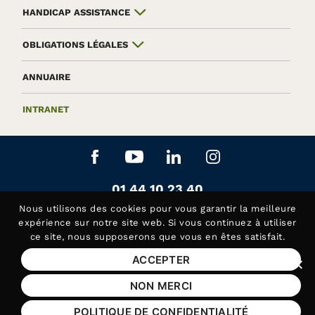
HANDICAP ASSISTANCE
OBLIGATIONS LÉGALES
ANNUAIRE
INTRANET
Aller sur le réseau social Facebook
Aller sur le réseau social Yo
Aller sur le réseau soc
Aller sur le rés
Contactez-nous au
01 44 10 23 40
Siège de la Fédération APAJH
Nous utilisons des
cookies
pour vous garantir la meilleure
Contactez-nous au
01 44 10 81 50
expérience sur notre site web. Si vous continuez à utiliser
ce site, nous supposerons que vous en êtes satisfait.
Handicap Assistance, les lundis et jeudis matin
ACCEPTER
Fer
Mentions légales
NON MERCI
Plan du site
POLITIQUE DE CONFIDENTIALITÉ