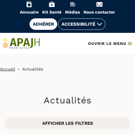
Aller
au
Annuaire
Kit Santé
Médias
Nous contacter
contenu
ADHÉRER
ACCESSIBILITÉ
OUVRIR LE MENU
Accueil
›
Actualités
Actualités
AFFICHER LES FILTRES