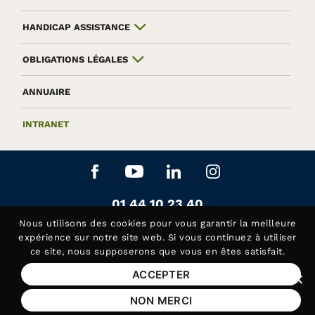
HANDICAP ASSISTANCE
OBLIGATIONS LÉGALES
ANNUAIRE
INTRANET
Aller sur le réseau social Facebook
Aller sur le réseau social Yo
Aller sur le réseau soc
Aller sur le rés
Contactez-nous au
01 44 10 23 40
Siège de la Fédération APAJH
Nous utilisons des
cookies
pour vous garantir la meilleure
Contactez-nous au
01 44 10 81 50
expérience sur notre site web. Si vous continuez à utiliser
ce site, nous supposerons que vous en êtes satisfait.
Handicap Assistance, les lundis et jeudis matin
ACCEPTER
Fer
Mentions légales
NON MERCI
Plan du site