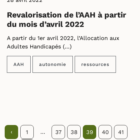
Revalorisation de l’AAH à partir
du mois d’avril 2022
A partir du 1er avril 2022, l’Allocation aux
Adultes Handicapés (…)
AAH
autonomie
ressources
Précédent
‹
…
Page
1
Page
37
Page
38
Page
39
Page
40
Page
41